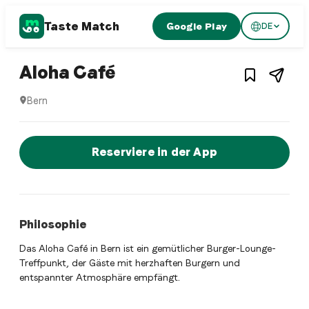
Taste Match
Google Play
DE
1
/
3
Hamburger restaurant
– Restaurant in
Bern
,
S
Aloha Café
Bern
Aloha Café ist ein bern Hamburger restaurant Restaurant i
Jetzt sofort einen Tisch reservier
Reserviere in der App
Philosophie
Das Aloha Café in Bern ist ein gemütlicher Burger-Lounge-
Treffpunkt, der Gäste mit herzhaften Burgern und
entspannter Atmosphäre empfängt.