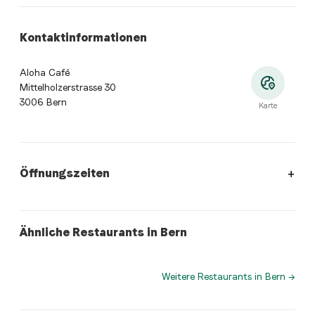
Kontaktinformationen
Aloha Café
Mittelholzerstrasse 30
3006 Bern
Karte
Öffnungszeiten
Öffnungszeiten
:
Montag: Geschlossen. Dienstag: Geschlossen.
fusion
asianFusion
Ähnliche Restaurants in Bern
Medusa Restaurant & Lounge
Xing Long
Weitere Restaurants in Bern
→
Wo befindet sich Aloha Café?
Aloha Café, Mittelholzerstrasse 30, 3006 Bern. Öffne
Welche Küche bietet Aloha Café an?