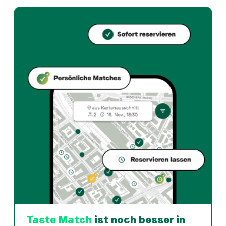
Aloha Café bietet bern und Hamburger restaurant an 
Wie kann ich bei Aloha Café einen Tisch reservieren?
Reserviere direkt über die Taste Match App – in wen
Wann ist Aloha Café geöffnet?
Montag: Geschlossen. Dienstag: Geschlossen. Mittwoch: 
Wie finde ich Restaurants die zu meinem Geschmack pass
Die Taste Match App analysiert deinen persönlichen G
Taste Match
ist noch besser in