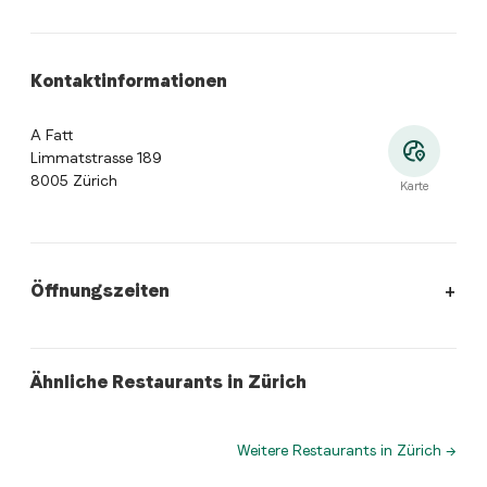
Kontaktinformationen
A Fatt
Limmatstrasse 189
8005 Zürich
Karte
Öffnungszeiten
Öffnungszeiten
:
Montag: Geschlossen. Dienstag: 17:00 - 22:
vietnamese
indian
Ähnliche Restaurants in Zürich
La Lup Asian Kitchen
Swaad
Weitere Restaurants in Zürich
→
Wo befindet sich A Fatt?
A Fatt, Limmatstrasse 189, 8005 Zürich. Öffne die Ta