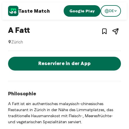
Taste Match
Google Play
DE
1
/
3
Asian fusion restaurant
– Restaurant in
Zürich
,
Schw
A Fatt
Zürich
A Fatt ist ein zurich Asian fusion restaurant Restaurant in
Jetzt sofort einen Tisch reservier
Reserviere in der App
Philosophie
A Fatt ist ein authentisches malaysisch-chinesisches
Restaurant in Zürich in der Nähe des Limmatplatzes, das
traditionelle Hausmannskost mit Fleisch-, Meeresfrüchte-
und vegetarischen Spezialitäten serviert.