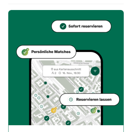
Welche Küche bietet A Fatt an?
A Fatt bietet zurich und Asian fusion restaurant an 
Wie kann ich bei A Fatt einen Tisch reservieren?
Reserviere direkt über die Taste Match App – in wen
Wann ist A Fatt geöffnet?
Montag: Geschlossen. Dienstag: 17:00 - 22:00. Mittwoc
Wie finde ich Restaurants die zu meinem Geschmack pass
Die Taste Match App analysiert deinen persönlichen G