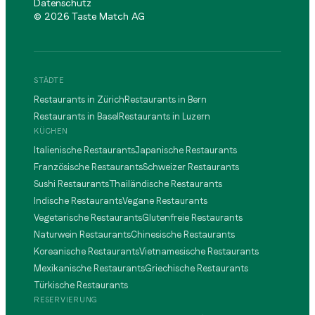
Datenschutz
©
2026
Taste Match AG
STÄDTE
Restaurants in Zürich
Restaurants in Bern
Restaurants in Basel
Restaurants in Luzern
KÜCHEN
Italienische Restaurants
Japanische Restaurants
Französische Restaurants
Schweizer Restaurants
Sushi Restaurants
Thailändische Restaurants
Indische Restaurants
Vegane Restaurants
Vegetarische Restaurants
Glutenfreie Restaurants
Naturwein Restaurants
Chinesische Restaurants
Koreanische Restaurants
Vietnamesische Restaurants
Mexikanische Restaurants
Griechische Restaurants
Türkische Restaurants
RESERVIERUNG