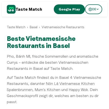
Taste Match
Google Play
DE
Taste Match
›
Basel
›
Vietnamesische Restaurants
Beste Vietnamesische
Restaurants in Basel
Pho, Bánh Mì, frische Sommerrollen und aromatische
Currys – entdecke die besten Vietnamesischen
Restaurants in Basel auf Taste Match.
Auf Taste Match findest du in
Basel
4
Vietnamesische
Restaurants
, darunter
Nón Lá Vietnamese Kitchen
Spalenbrunnen
,
Mum's Kitchen
und
Happy Wok
. Dein
Geschmacksprofil zeigt dir, welches am besten zu dir
passt.