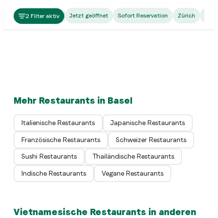
Vietnamese
Nón Lá Vietnamese Kitchen
Jetzt geöffnet
Sofort Reservation
Zürich
Bern
2 Filter aktiv
Spalenbrunnen
Vietnamese
Hanoi Quan
Basel
Vietnamese
Mum's Kitchen
Weil am Rhein
Vietnamese
Happy Wok
Basel
Basel
Mehr Restaurants in Basel
Italienische Restaurants
Japanische Restaurants
Französische Restaurants
Schweizer Restaurants
Sushi Restaurants
Thailändische Restaurants
Indische Restaurants
Vegane Restaurants
Vietnamesische Restaurants in anderen